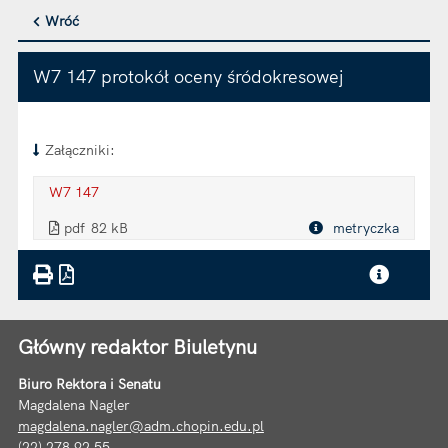
Wróć
W7 147 protokół oceny śródokresowej
Załączniki:
W7 147
. Plik w formacie: pdf
. Rozmiar pliku: 82 kB
. Otwiera się w nowej karcie.
pdf
82 kB
metryczka
Plik w formacie
Główny redaktor Biuletynu
Biuro Rektora i Senatu
Magdalena Nagler
magdalena.nagler@adm.chopin.edu.pl
(22) 278 92 55