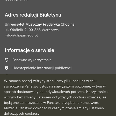
Adres redakcji Biuletynu
Uniwersytet Muzyczny Fryderyka Chopina
ul. Okólnik 2, 00-368 Warszawa
info@chopin.edu.pl
Informacje o serwisie
Ponowne wykorzystanie
Udostępnianie informacji publicznej
Mapa serwisu
W ramach naszej witryny stosujemy pliki cookies w celu
Instrukcja obsługi
świadczenia Państwu usług na najwyższym poziomie, w tym w
sposób dostosowany do indywidualnych potrzeb. Korzystanie z
Statystyki oglądalności
witryny bez zmiany ustawień dotyczących cookies oznacza, że
Ostatnio dodane
będą one zamieszczane w Państwa urządzeniu końcowym.
Możecie Państwo dokonać w każdym czasie zmiany ustawień
Ostatnia aktualizacja BIP: 06.08.2026 10:10
dotyczących cookies.