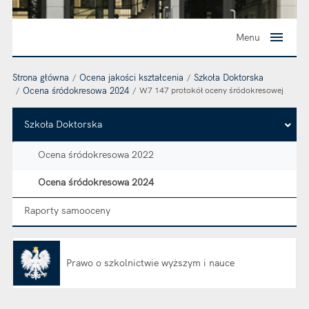
Menu
Strona główna
Ocena jakości kształcenia
Szkoła Doktorska
Ocena śródokresowa 2024
W7 147 protokół oceny śródokresowej
Szkoła Doktorska
Ocena śródokresowa 2022
Ocena śródokresowa 2024
Raporty samooceny
Prawo o szkolnictwie wyższym i nauce
Otwiera się w nowej karcie