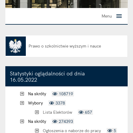
Menu
Prawo o szkolnictwie wyższym i nauce
Otwiera się w nowej karcie
Statystyki oglądalności od dnia
16.05.2022
Na skróty
108719
Wybory
3378
Lista Elektorów
657
Na skróty
274393
Ogłoszenia o naborze do pracy
5