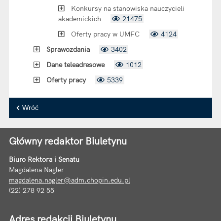
Konkursy na stanowiska nauczycieli
akademickich
21475
Oferty pracy w UMFC
4124
Sprawozdania
3402
Dane teleadresowe
1012
Oferty pracy
5339
Wróć
Główny redaktor Biuletynu
Biuro Rektora i Senatu
Magdalena Nagler
magdalena.nagler@adm.chopin.edu.pl
(22) 278 92 55
Adres redakcji Biuletynu