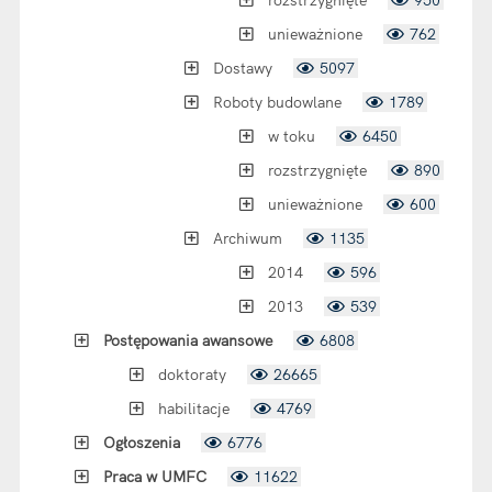
rozstrzygnięte
950
unieważnione
762
Dostawy
5097
Roboty budowlane
1789
w toku
6450
rozstrzygnięte
890
unieważnione
600
Archiwum
1135
2014
596
2013
539
Postępowania awansowe
6808
doktoraty
26665
habilitacje
4769
Ogłoszenia
6776
Praca w UMFC
11622