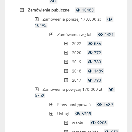
247
Zamówienia publiczne
10480
Zamówienia poniżej 170.000 zł
10492
Zamówienia wg lat
4421
2022
586
2020
772
2019
730
2018
1489
2017
790
Zamówienia powyżej 170.000 zł
5752
Plany postępowań
1639
Usługi
6205
w toku
9205