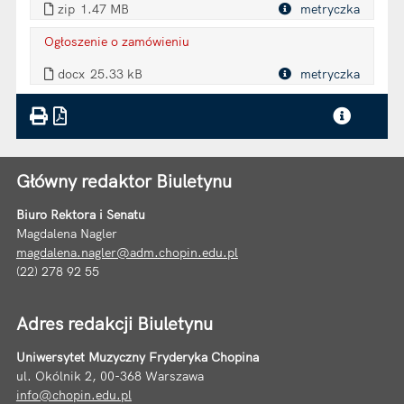
zip
1.47 MB
metryczka
Plik w formacie
Ogłoszenie o zamówieniu
. Plik w formacie: docx
docx
25.33 kB
metryczka
Plik w formacie
Główny redaktor Biuletynu
Biuro Rektora i Senatu
Magdalena Nagler
magdalena.nagler@adm.chopin.edu.pl
(22) 278 92 55
Adres redakcji Biuletynu
Uniwersytet Muzyczny Fryderyka Chopina
ul. Okólnik 2, 00-368 Warszawa
info@chopin.edu.pl