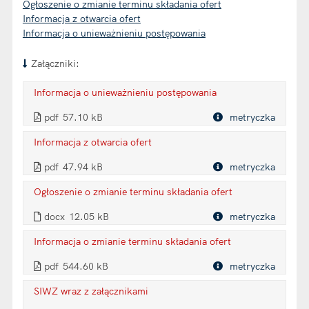
Ogłoszenie o zmianie terminu składania ofert
Informacja z otwarcia ofert
Informacja o unieważnieniu postępowania
Załączniki:
Informacja o unieważnieniu postępowania
. Plik w formacie: pdf
. Otwiera się w nowej karcie.
pdf
57.10 kB
metryczka
Plik w formacie
Informacja z otwarcia ofert
. Plik w formacie: pdf
. Otwiera się w nowej karcie.
pdf
47.94 kB
metryczka
Plik w formacie
Ogłoszenie o zmianie terminu składania ofert
. Plik w formacie: docx
docx
12.05 kB
metryczka
Plik w formacie
Informacja o zmianie terminu składania ofert
. Plik w formacie: pdf
. Otwiera się w nowej karcie.
pdf
544.60 kB
metryczka
Plik w formacie
SIWZ wraz z załącznikami
. Plik w formacie: zip