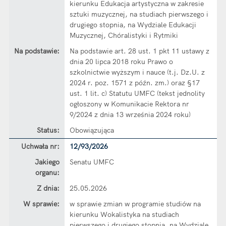
kierunku Edukacja artystyczna w zakresie
sztuki muzycznej, na studiach pierwszego i
drugiego stopnia, na Wydziale Edukacji
Muzycznej, Chóralistyki i Rytmiki
Na podstawie:
Na podstawie art. 28 ust. 1 pkt 11 ustawy z
dnia 20 lipca 2018 roku Prawo o
szkolnictwie wyższym i nauce (t.j. Dz.U. z
2024 r. poz. 1571 z późn. zm.) oraz §17
ust. 1 lit. c) Statutu UMFC (tekst jednolity
ogłoszony w Komunikacie Rektora nr
9/2024 z dnia 13 września 2024 roku)
Status:
Obowiązująca
Dane uchwały nr 12/93/2026
Uchwała nr:
12/93/2026
Jakiego
Senatu UMFC
organu:
Z dnia:
25.05.2026
W sprawie:
w sprawie zmian w programie studiów na
kierunku Wokalistyka na studiach
pierwszego i drugiego stopnia, na Wydziale