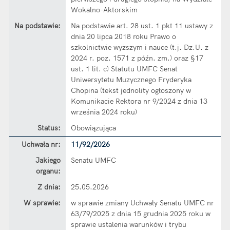
Wokalno-Aktorskim
Na podstawie:
Na podstawie art. 28 ust. 1 pkt 11 ustawy z
dnia 20 lipca 2018 roku Prawo o
szkolnictwie wyższym i nauce (t.j. Dz.U. z
2024 r. poz. 1571 z późn. zm.) oraz §17
ust. 1 lit. c) Statutu UMFC Senat
Uniwersytetu Muzycznego Fryderyka
Chopina (tekst jednolity ogłoszony w
Komunikacie Rektora nr 9/2024 z dnia 13
września 2024 roku)
Status:
Obowiązująca
Dane uchwały nr 11/92/2026
Uchwała nr:
11/92/2026
Jakiego
Senatu UMFC
organu:
Z dnia:
25.05.2026
W sprawie:
w sprawie zmiany Uchwały Senatu UMFC nr
63/79/2025 z dnia 15 grudnia 2025 roku w
sprawie ustalenia warunków i trybu