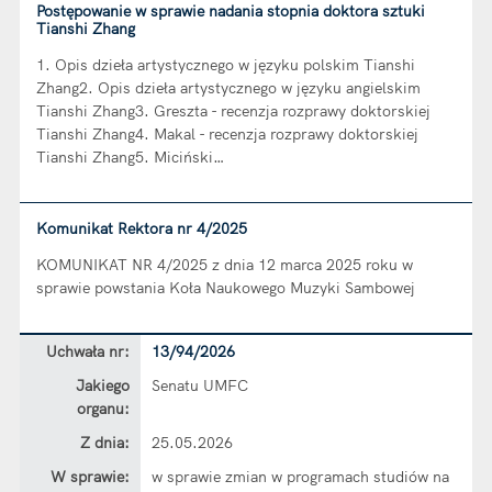
Postępowanie w sprawie nadania stopnia doktora sztuki
Tianshi Zhang
1. Opis dzieła artystycznego w języku polskim Tianshi
Zhang2. Opis dzieła artystycznego w języku angielskim
Tianshi Zhang3. Greszta - recenzja rozprawy doktorskiej
Tianshi Zhang4. Makal - recenzja rozprawy doktorskiej
Tianshi Zhang5. Miciński…
Komunikat Rektora nr 4/2025
KOMUNIKAT NR 4/2025 z dnia 12 marca 2025 roku w
sprawie powstania Koła Naukowego Muzyki Sambowej
Dane uchwały nr 13/94/2026
Uchwała nr:
13/94/2026
Jakiego
Senatu UMFC
organu:
Z dnia:
25.05.2026
W sprawie:
w sprawie zmian w programach studiów na