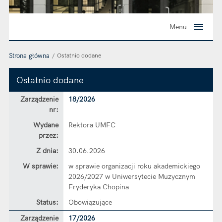
Menu
Strona główna
Ostatnio dodane
Ostatnio dodane
Zarządzenie
Zarządzenie
18/2026
nr:
Wydane
Rektora UMFC
przez:
Z dnia:
30.06.2026
W sprawie:
w sprawie organizacji roku akademickiego
2026/2027 w Uniwersytecie Muzycznym
Fryderyka Chopina
Status:
Obowiązujące
Zarządzenie
Zarządzenie
17/2026