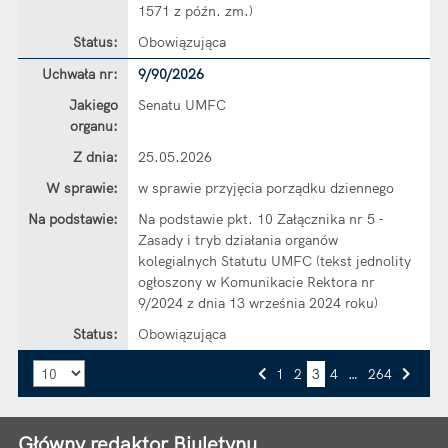
1571 z późn. zm.)
Status:
Obowiązująca
Dane uchwały nr 9/90/2026
Uchwała nr:
9/90/2026
Jakiego
Senatu UMFC
organu:
Z dnia:
25.05.2026
W sprawie:
w sprawie przyjęcia porządku dziennego
Na podstawie:
Na podstawie pkt. 10 Załącznika nr 5 -
Zasady i tryb działania organów
kolegialnych Statutu UMFC (tekst jednolity
ogłoszony w Komunikacie Rektora nr
9/2024 z dnia 13 września 2024 roku)
Status:
Obowiązująca
Liczba art. na stronie:
1
2
3
4
…
264
Przejdź do strony numer
Przejdź do strony numer
Przejdź do strony numer
Przejdź do strony numer
Strona numer
Poprzednia strona
Następna strona
Główny redaktor Biuletynu