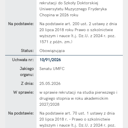
rekrutacji do Szkoły Doktorskiej
Uniwersytetu Muzycznego Fryderyka
Chopina w 2026 roku
Na podstawie:
Na podstawie art. 200 ust. 2 ustawy z dnia
20 lipca 2018 roku Prawo o szkolnictwie
wyższym i nauce (t.j. Dz.U. z 2024 r. poz.
1571 z późn. zm.)
Status:
Obowiązująca
Dane uchwały nr 10/91/2026
Uchwała nr:
10/91/2026
Jakiego
Senatu UMFC
organu:
Z dnia:
25.05.2026
W sprawie:
w sprawie rekrutacji na studia pierwszego i
drugiego stopnia w roku akademickim
2027/2028
Na podstawie:
Na podstawie art. 70 ust. 1 ustawy z dnia
20 lipca 2018 r. – Prawo o szkolnictwie
wyższym i nauce (t.j. Dz.U. z 2024 r. poz.