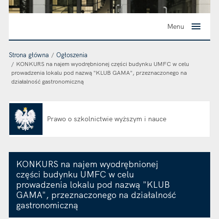
Menu
Strona główna
Ogłoszenia
KONKURS na najem wyodrębnionej części budynku UMFC w celu
prowadzenia lokalu pod nazwą "KLUB GAMA", przeznaczonego na
działalność gastronomiczną
Prawo o szkolnictwie wyższym i nauce
Otwiera się w nowej karcie
KONKURS na najem wyodrębnionej
części budynku UMFC w celu
prowadzenia lokalu pod nazwą "KLUB
GAMA", przeznaczonego na działalność
gastronomiczną