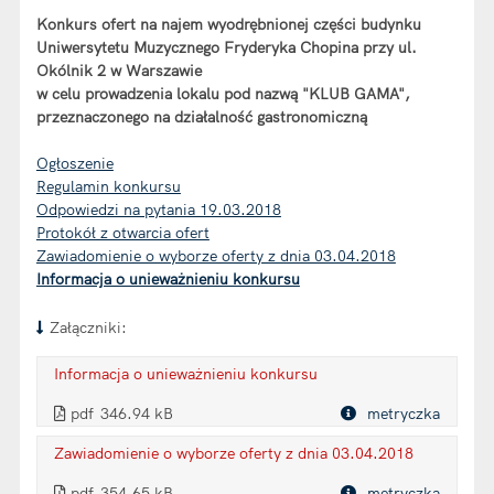
Konkurs ofert na najem wyodrębnionej części budynku
Uniwersytetu Muzycznego Fryderyka Chopina przy ul.
Okólnik 2 w Warszawie
w celu prowadzenia lokalu pod nazwą "KLUB GAMA",
przeznaczonego na działalność gastronomiczną
Ogłoszenie
Regulamin konkursu
Odpowiedzi na pytania 19.03.2018
Protokół z otwarcia ofert
Zawiadomienie o wyborze oferty z dnia 03.04.2018
Informacja o unieważnieniu konkursu
Załączniki:
Informacja o unieważnieniu konkursu
. Plik w formacie: pdf
. Otwiera się w nowej karcie.
pdf
346.94 kB
metryczka
Plik w formacie
Zawiadomienie o wyborze oferty z dnia 03.04.2018
. Plik w formacie: pdf
. Otwiera się w nowej karcie.
pdf
354.65 kB
metryczka