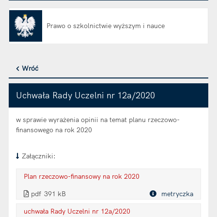
Prawo o szkolnictwie wyższym i nauce
Otwiera się w nowej karcie
Wróć
Uchwała Rady Uczelni nr 12a/2020
w sprawie wyrażenia opinii na temat planu rzeczowo-
finansowego na rok 2020
Załączniki:
Plan rzeczowo-finansowy na rok 2020
. Plik w formacie: pdf
. Rozmiar pliku: 391 kB
. Otwiera się w nowej karcie.
pdf
391 kB
metryczka
Plik w formacie
uchwała Rady Uczelni nr 12a/2020