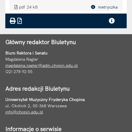
. Plik w formacie: pdf
. Rozmiar pliku: 24 kB
. Otwiera się w nowej karcie.
pdf
24 kB
metryczka
Plik w formacie
Główny redaktor Biuletynu
Biuro Rektora i Senatu
Magdalena Nagler
magdalena.nagler@adm.chopin.edu.pl
(22) 278 92 55
Adres redakcji Biuletynu
Uniwersytet Muzyczny Fryderyka Chopina
ul. Okólnik 2, 00-368 Warszawa
info@chopin.edu.pl
Informacje o serwisie