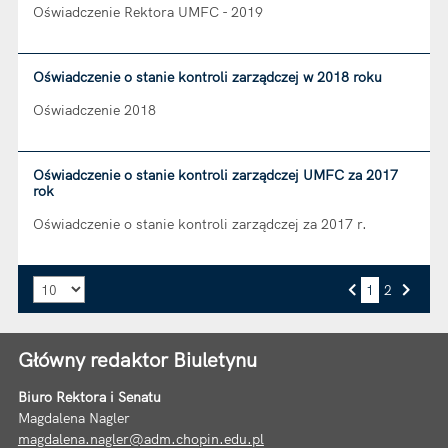
Oświadczenie Rektora UMFC - 2019
Oświadczenie o stanie kontroli zarządczej w 2018 roku
Oświadczenie 2018
Oświadczenie o stanie kontroli zarządczej UMFC za 2017
rok
Oświadczenie o stanie kontroli zarządczej za 2017 r.
Liczba art. na stronie:
1
2
Przejdź do strony numer
Strona numer
Poprzednia strona
Następna strona
Główny redaktor Biuletynu
Biuro Rektora i Senatu
Magdalena Nagler
magdalena.nagler@adm.chopin.edu.pl