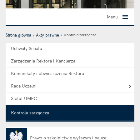
Menu
Strona główna
Akty prawne
Kontrola zarządcza
Uchwały Senatu
Zarządzenia Rektora i Kanclerza
Komunikaty i obwieszczenia Rektora
Rada Uczelni
Statut UMFC
Kontrola zarządcza
Prawo o szkolnictwie wyższym i nauce
Otwiera się w nowej karcie