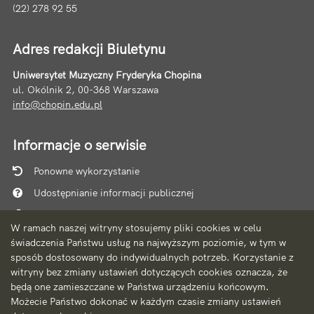
(22) 278 92 55
Adres redakcji Biuletynu
Uniwersytet Muzyczny Fryderyka Chopina
ul. Okólnik 2, 00-368 Warszawa
info@chopin.edu.pl
Informacje o serwisie
Ponowne wykorzystanie
Udostępnianie informacji publicznej
Mapa serwisu
W ramach naszej witryny stosujemy pliki cookies w celu
Instrukcja obsługi
świadczenia Państwu usług na najwyższym poziomie, w tym w
sposób dostosowany do indywidualnych potrzeb. Korzystanie z
Statystyki oglądalności
witryny bez zmiany ustawień dotyczących cookies oznacza, że
Ostatnio dodane
będą one zamieszczane w Państwa urządzeniu końcowym.
Możecie Państwo dokonać w każdym czasie zmiany ustawień
Ostatnia aktualizacja BIP: 06.08.2026 10:10