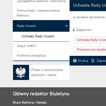
Zarządzenia Rektora i Kanclerza
Uchwała Rady Uc
Komunikaty i obwieszczenia
Rektora
w sprawie wyrażenia 
Rada Uczelni
Załączniki:
Uchwały Rady Uczelni
Uchwała Rady Ucze
Statut UMFC
. Plik w formacie: pdf
. Rozmiar pliku: 27 kB
. Otwiera się w nowej karcie.
Prowizorium budżet
Kontrola zarządcza
. Plik w formacie: pdf
. Rozmiar pliku: 377 kB
. Otwiera się w nowej karcie.
Drukuj
Zapis
. Ta sama treść dostępna jest na bieżącej stronie
Prawo o szkolnictwie
wyższym i nauce
Otwiera się w nowej karcie
Główny redaktor Biuletynu
Biuro Rektora i Senatu