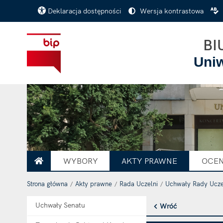
Deklaracja dostępności
Wersja kontrastowa
BI
Uni
WYBORY
AKTY PRAWNE
OCEN
STRONA GŁÓWNA
Strona główna
Akty prawne
Rada Uczelni
Uchwały Rady Ucze
Uchwały Senatu
Wróć