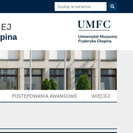
Szukaj w serwisie
Szukaj
NEJ
pina
POSTĘPOWANIA AWANSOWE
WIĘCEJ
ELEMENTÓW