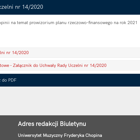
zelni nr 14/2020
opinii na temat prowizorium planu rzeczowo-finansowego na rok 2021
lni nr 14/2020
owe - Załącznik do Uchwały Rady Uczelni nr 14/2020
z do PDF
Adres redakcji Biuletynu
Uniwersytet Muzyczny Fryderyka Chopina