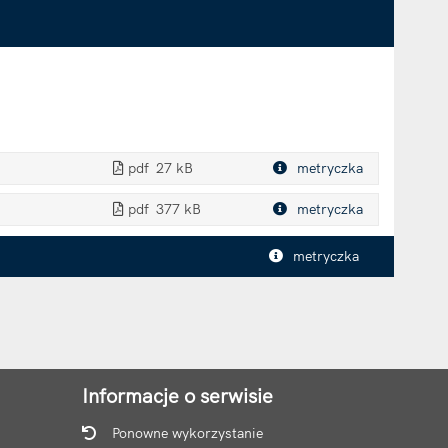
pdf
27 kB
metryczka
Plik w formacie
pdf
377 kB
metryczka
Plik w formacie
metryczka
Informacje o serwisie
Ponowne wykorzystanie