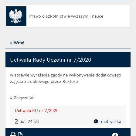
Prawo o szkolnictwie wyższym i nauce
Otwiera się w nowej karcie
Wróć
Uchwała Rady Uczelni nr 7/2020
w sprawie wyrażenia zgody na wykonywanie dodatkowego
zajęcia zarobkowego przez Rektora
Załączniki:
Uchwała RU nr 7/2020
. Plik w formacie: pdf
. Rozmiar pliku: 24 kB
. Otwiera się w nowej karcie.
pdf
24 kB
metryczka
Plik w formacie