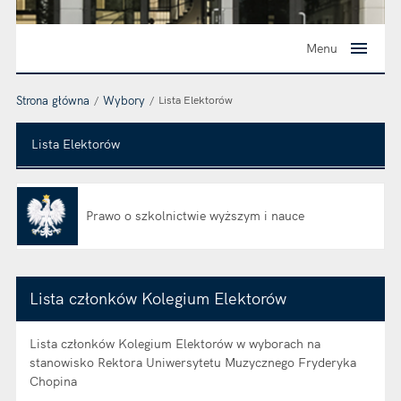
Menu
Strona główna
Wybory
Lista Elektorów
Lista Elektorów
Prawo o szkolnictwie wyższym i nauce
Otwiera się w nowej karcie
Lista członków Kolegium Elektorów
Lista członków Kolegium Elektorów w wyborach na
stanowisko Rektora Uniwersytetu Muzycznego Fryderyka
Chopina