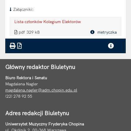
Załączniki:
Lista członków Kolegium Elektorów
. Plik w formacie: pdf
. Rozmiar pliku: 329 kB
. Otwiera się w nowej karcie.
pdf
329 kB
metryczka
Plik w formacie
Główny redaktor Biuletynu
Biuro Rektora i Senatu
Magdalena Nagler
magdalena.nagler@adm.chopin.edu.pl
(22) 278 92 55
Adres redakcji Biuletynu
Uniwersytet Muzyczny Fryderyka Chopina
ul. Okólnik 2, 00-368 Warszawa