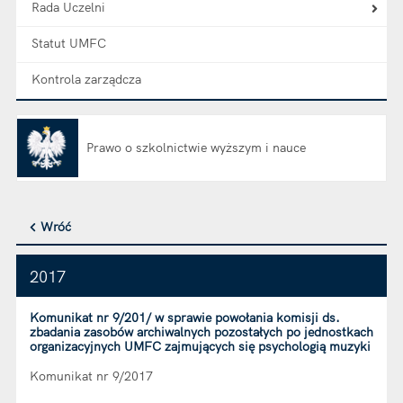
Rada Uczelni
Statut UMFC
Kontrola zarządcza
Prawo o szkolnictwie wyższym i nauce
Otwiera się w nowej karcie
Wróć
2017
Komunikat nr 9/201/ w sprawie powołania komisji ds.
zbadania zasobów archiwalnych pozostałych po jednostkach
organizacyjnych UMFC zajmujących się psychologią muzyki
Komunikat nr 9/2017