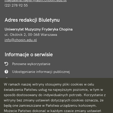
magdalena.nagler@adm.chopin.edu.pl
(22) 278 92 55
Adres redakcji Biuletynu
Uniwersytet Muzyczny Fryderyka Chopina
ul. Okólnik 2, 00-368 Warszawa
info@chopin.edu.pl
Informacje o serwisie
Ponowne wykorzystanie
Udostępnianie informacji publicznej
Mapa serwisu
W ramach naszej witryny stosujemy pliki cookies w celu
Instrukcja obsługi
świadczenia Państwu usług na najwyższym poziomie, w tym w
sposób dostosowany do indywidualnych potrzeb. Korzystanie z
Statystyki oglądalności
witryny bez zmiany ustawień dotyczących cookies oznacza, że
Ostatnio dodane
będą one zamieszczane w Państwa urządzeniu końcowym.
Możecie Państwo dokonać w każdym czasie zmiany ustawień
Ostatnia aktualizacja BIP: 06.08.2026 10:10