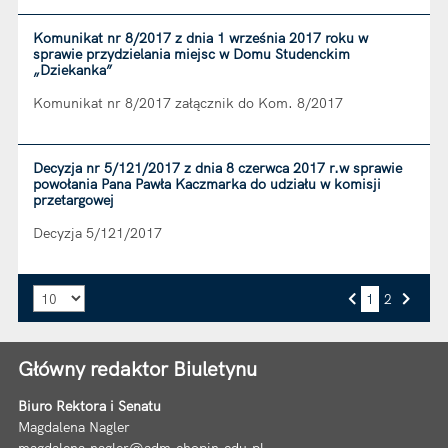
Komunikat nr 8/2017 z dnia 1 września 2017 roku w
sprawie przydzielania miejsc w Domu Studenckim
„Dziekanka”
Komunikat nr 8/2017 załącznik do Kom. 8/2017
Decyzja nr 5/121/2017 z dnia 8 czerwca 2017 r.w sprawie
powołania Pana Pawła Kaczmarka do udziału w komisji
przetargowej
Decyzja 5/121/2017
Liczba art. na stronie:
1
2
Przejdź do strony numer
Strona numer
Poprzednia strona
Następna strona
Główny redaktor Biuletynu
Biuro Rektora i Senatu
Magdalena Nagler