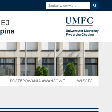
Szukaj w serwisie
Szukaj
NEJ
pina
POSTĘPOWANIA AWANSOWE
WIĘCEJ
ELEMENTÓW