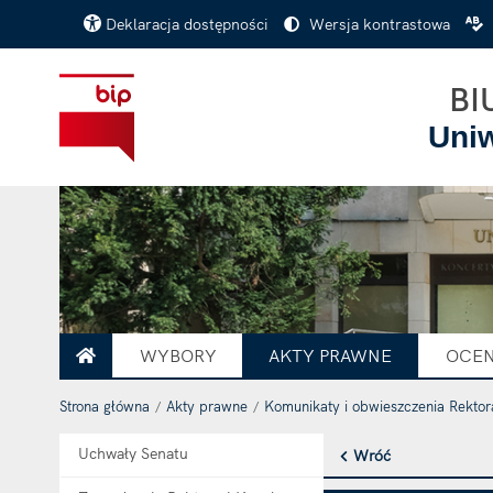
Deklaracja dostępności
Wersja kontrastowa
BI
Uni
WYBORY
AKTY PRAWNE
OCEN
STRONA GŁÓWNA
Strona główna
Akty prawne
Komunikaty i obwieszczenia Rektor
Uchwały Senatu
Wróć