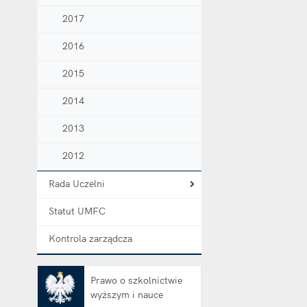
2017
2016
2015
2014
2013
2012
Rada Uczelni
Statut UMFC
Kontrola zarządcza
Prawo o szkolnictwie
wyższym i nauce
Otwiera się w nowej karcie