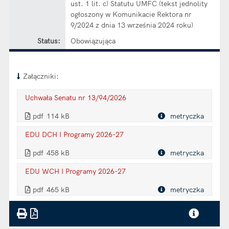
ust. 1 lit. c) Statutu UMFC (tekst jednolity
ogłoszony w Komunikacie Rektora nr
9/2024 z dnia 13 września 2024 roku)
Status:
Obowiązująca
Załączniki:
Uchwała Senatu nr 13/94/2026
. Plik w formacie: pdf
. Rozmiar pliku: 114 kB
. Otwiera się w nowej karcie.
pdf
114 kB
metryczka
Plik w formacie
EDU DCH I Programy 2026-27
. Plik w formacie: pdf
. Rozmiar pliku: 458 kB
. Otwiera się w nowej karcie.
pdf
458 kB
metryczka
Plik w formacie
EDU WCH I Programy 2026-27
. Plik w formacie: pdf
. Rozmiar pliku: 465 kB
. Otwiera się w nowej karcie.
pdf
465 kB
metryczka
Plik w formacie