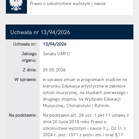
Prawo o szkolnictwie wyższym i nauce
Otwiera się w nowej karcie
Uchwała nr 13/94/2026
Dane uchwały nr 13/94/2026
Uchwała nr:
13/94/2026
Jakiego
Senatu UMFC
organu:
Z dnia:
25.05.2026
W sprawie:
w sprawie zmian w programach studiów na
kierunku Edukacja artystyczna w zakresie
sztuki muzycznej, na studiach pierwszego i
drugiego stopnia, na Wydziale Edukacji
Muzycznej, Chóralistyki i Rytmiki
Na podstawie:
Na podstawie art. 28 ust. 1 pkt 11 ustawy z
dnia 20 lipca 2018 roku Prawo o
szkolnictwie wyższym i nauce (t.j. Dz.U. z
2024 r. poz. 1571 z późn. zm.) oraz §17