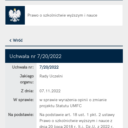
Prawo o szkolnictwie wyższym i nauce
Otwiera się w nowej karcie
Wróć
Uchwała nr 7/20/2022
Dane uchwały nr 7/20/2022
Uchwała nr:
7/20/2022
Jakiego
Rady Uczelni
organu:
Z dnia:
07.11.2022
W sprawie:
w sprawie wyrażenia opinii o zmianie
projektu Statutu UMFC
Na podstawie:
Na podstawie art. 18 ust. 1 pkt. 2 ustawy
Prawo o szkolnictwie wyższym i nauce z
dnia 20 lipca 2018 r. (t.j. Dz.U. z 2022 r.