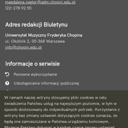
magdalena.nagler@adm.chopin.edu.pl
(22) 278 92 55
Adres redakcji Biuletynu
Uniwersytet Muzyczny Fryderyka Chopina
ul. Okólnik 2, 00-368 Warszawa
info@chopin.edu.pl
Informacje o serwisie
Ponowne wykorzystanie
Udostępnianie informacji publicznej
Mapa serwisu
W ramach naszej witryny stosujemy pliki cookies w celu
Instrukcja obsługi
świadczenia Państwu usług na najwyższym poziomie, w tym w
sposób dostosowany do indywidualnych potrzeb. Korzystanie z
Statystyki oglądalności
witryny bez zmiany ustawień dotyczących cookies oznacza, że
Ostatnio dodane
będą one zamieszczane w Państwa urządzeniu końcowym.
Możecie Państwo dokonać w każdym czasie zmiany ustawień
Ostatnia aktualizacja BIP: 06.08.2026 10:10