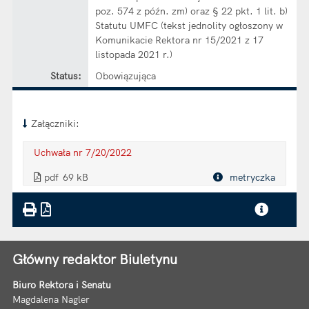
poz. 574 z późn. zm) oraz § 22 pkt. 1 lit. b)
Statutu UMFC (tekst jednolity ogłoszony w
Komunikacie Rektora nr 15/2021 z 17
listopada 2021 r.)
Status:
Obowiązująca
Załączniki:
Uchwała nr 7/20/2022
. Plik w formacie: pdf
. Rozmiar pliku: 69 kB
. Otwiera się w nowej karcie.
pdf
69 kB
metryczka
Plik w formacie
Główny redaktor Biuletynu
Biuro Rektora i Senatu
Magdalena Nagler