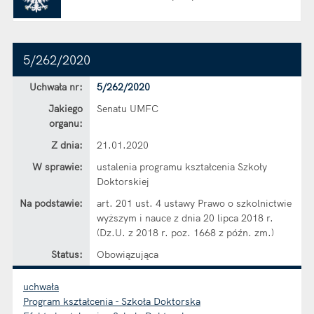
5/262/2020
Dane uchwały nr 5/262/2020
Uchwała nr:
5/262/2020
Jakiego
Senatu UMFC
organu:
Z dnia:
21.01.2020
W sprawie:
ustalenia programu kształcenia Szkoły
Doktorskiej
Na podstawie:
art. 201 ust. 4 ustawy Prawo o szkolnictwie
wyższym i nauce z dnia 20 lipca 2018 r.
(Dz.U. z 2018 r. poz. 1668 z późn. zm.)
Status:
Obowiązująca
uchwała
Program kształcenia - Szkoła Doktorska