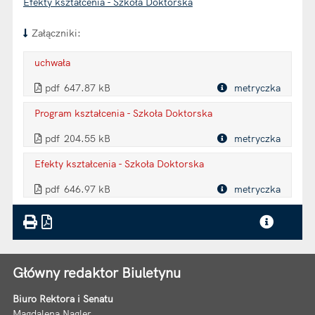
Efekty kształcenia - Szkoła Doktorska
Załączniki:
uchwała
. Plik w formacie: pdf
. Otwiera się w nowej karcie.
pdf
647.87 kB
metryczka
Plik w formacie
Program kształcenia - Szkoła Doktorska
. Plik w formacie: pdf
. Otwiera się w nowej karcie.
pdf
204.55 kB
metryczka
Plik w formacie
Efekty kształcenia - Szkoła Doktorska
. Plik w formacie: pdf
. Otwiera się w nowej karcie.
pdf
646.97 kB
metryczka
Plik w formacie
Główny redaktor Biuletynu
Biuro Rektora i Senatu
Magdalena Nagler