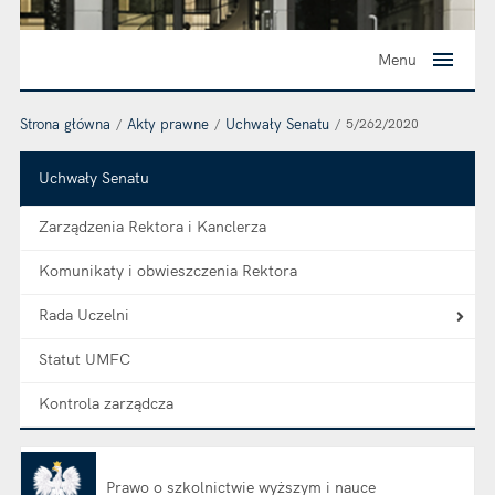
Menu
Strona główna
Akty prawne
Uchwały Senatu
5/262/2020
Uchwały Senatu
Zarządzenia Rektora i Kanclerza
Komunikaty i obwieszczenia Rektora
Rada Uczelni
Statut UMFC
Kontrola zarządcza
Prawo o szkolnictwie wyższym i nauce
Otwiera się w nowej karcie